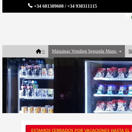
+34 681389608 / +34 938311115
>
Máquinas Vending Segunda Mano
S
ESTAMOS CERRADOS POR VACACIONES HASTA EL 3