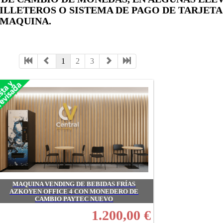
LLETEROS O SISTEMA DE PAGO DE TARJETA Y
 MAQUINA.
1
2
3
MAQUINA VENDING DE BEBIDAS FRÍAS
AZKOYEN OFFICE 4 CON MONEDERO DE
CAMBIO PAYTEC NUEVO
1.200,00 €