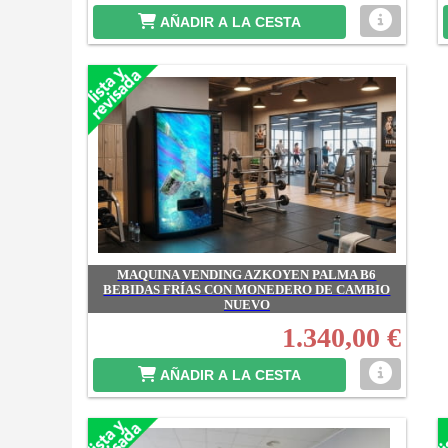
AÑADIR A LA CESTA
MAQUINA VENDING AZKOYEN PALMA B6
BEBIDAS FRÍAS CON MONEDERO DE CAMBIO
NUEVO
1.340,00 €
AÑADIR A LA CESTA