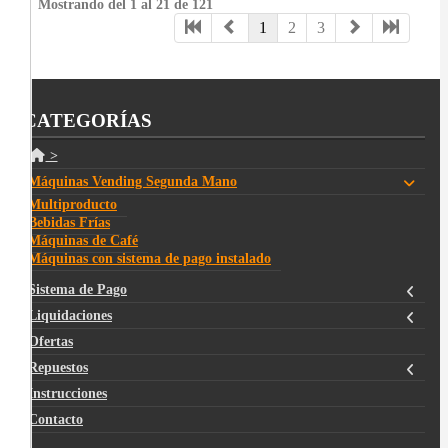
Mostrando del 1 al 21 de 121
1
2
3
CATEGORÍAS
>
Máquinas Vending Segunda Mano
Multiproducto
Bebidas Frías
Máquinas de Café
Máquinas con sistema de pago instalado
Sistema de Pago
Liquidaciones
Ofertas
Repuestos
Instrucciones
Contacto