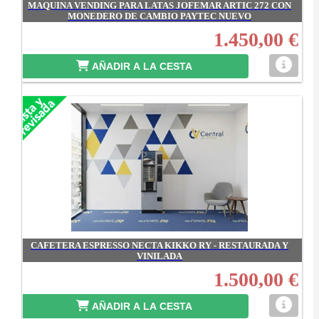
MAQUINA VENDING PARA LATAS JOFEMAR ARTIC 272 CON
MONEDERO DE CAMBIO PAYTEC NUEVO
1.450,00 €
AÑADIR A LA CESTA
CAFETERA ESPRESSO NECTA KIKKO RY - RESTAURADA Y
VINILADA
1.500,00 €
AÑADIR A LA CESTA