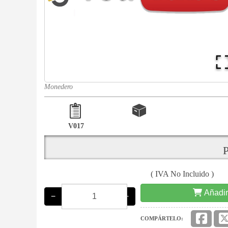
Monedero
V017
P
( IVA No Incluido )
Añadir
−
+
COMPÁRTELO: