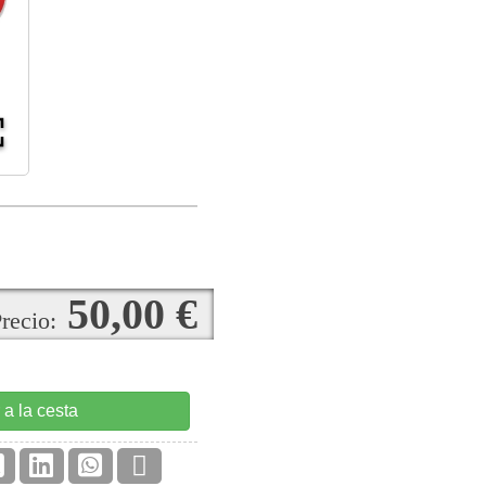
50,00 €
recio:
 a la cesta