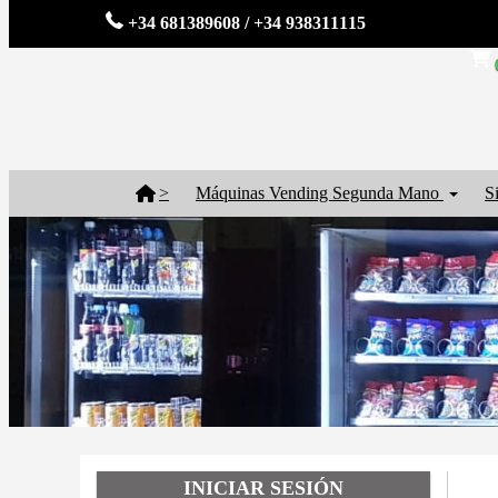
+34 681389608 / +34 938311115
>
Máquinas Vending Segunda Mano
S
INICIAR SESIÓN