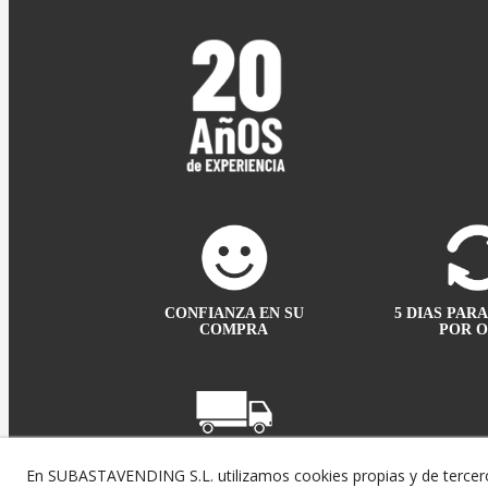
CONFIANZA EN SU
5 DIAS PAR
COMPRA
POR 
TRANSPORTE
En SUBASTAVENDING S.L. utilizamos cookies propias y de tercero
EN 24/48 HORAS