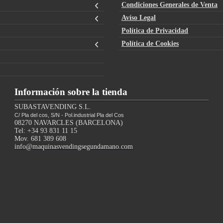
Condiciones Generales de Venta
Avíso Legal
Política de Privacidad
Política de Cookies
Información sobre la tienda
SUBASTAVENDING S.L.
C/ Pla del cos, S/N - Pol.industrial Pla del Cos
08270 NAVARCLES (BARCELONA)
Tel: +34 93 831 11 15
Mov. 681 389 608
info@maquinasvendingsegundamano.com