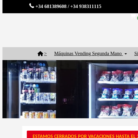
+34 681389608 / +34 938311115
>
Máquinas Vending Segunda Mano
S
ESTAMOS CERRADOS POR VACACIONES HASTA EL 3