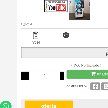
Office 4
V014
P
( IVA No Incluido )
Añadir
−
+
COMPÁRTELO: