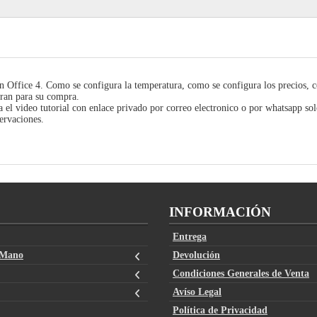
Office 4. Como se configura la temperatura, como se configura los precios, 
paran para su compra.
a el video tutorial con enlace privado por correo electronico o por whatsapp sol
servaciones.
INFORMACIÓN
Entrega
 Mano
Devolución
Condiciones Generales de Venta
Avíso Legal
Política de Privacidad