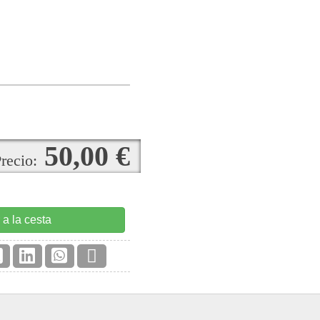
50,00 €
recio:
 a la cesta