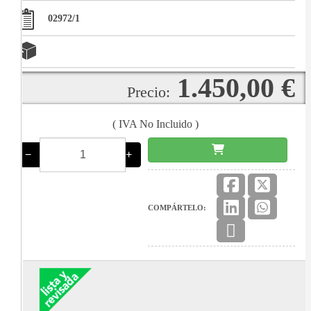
02972/1
1.450,00 €
Precio:
( IVA No Incluido )
−
+
COMPÁRTELO: