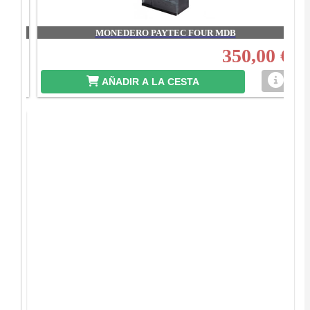
MONEDERO PAYTEC FOUR MDB
00 €
350,00 €
AÑADIR A LA CESTA
RO
0 €