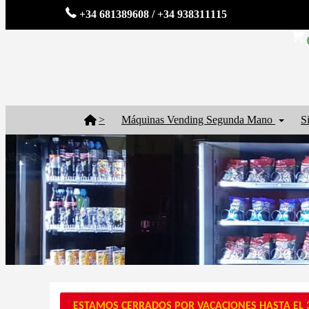
+34 681389608 / +34 938311115
>
Máquinas Vending Segunda Mano
S
ESTAMOS CERRADOS POR VACACIONES HASTA EL 3