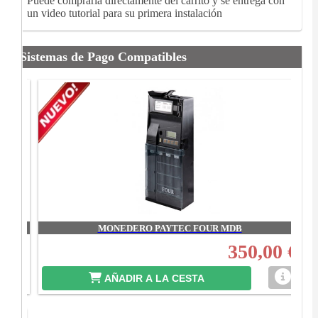
Puede comprarla directamente del carrito y se entrega con
un video tutorial para su primera instalación
Sistemas de Pago Compatibles
MONEDERO PAYTEC FOUR MDB
00 €
350,00 €
AÑADIR A LA CESTA