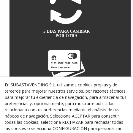
5 DIAS PARA CAMBIAR
POR OTRA
En SUBASTAVENDING S.L. utilizamos cookies propias y de
terceros para mejorar nuestros servicios, por razones técnicas,
PAGO SEGURO CON
TARJETA DE CRÉDITO
para mejorar tu experiencia de navegación, para almacenar tus
preferencias y, opcionalmente, para mostrarte publicidad
relacionada con tus preferencias mediante el análisis de tus
hábitos de navegación. Selecciona ACEPTAR para consentir
todas las cookies, selecciona RECHAZAR para rechazar todas
las cookies o selecciona CONFIGURACIÓN para personalizar