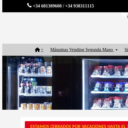
+34 681389608 / +34 938311115
>
Máquinas Vending Segunda Mano
S
ESTAMOS CERRADOS POR VACACIONES HASTA EL 3