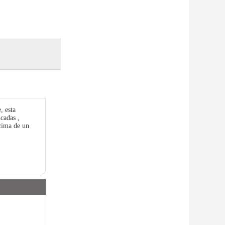
, esta
cadas ,
cima de un