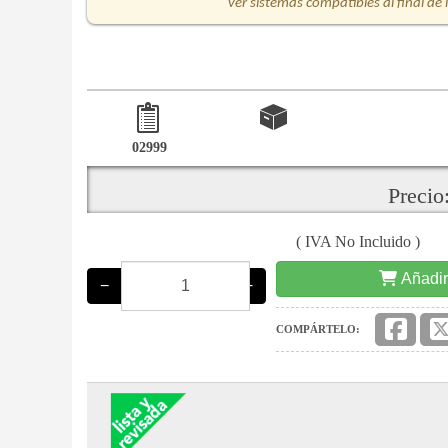
ver sistemas compatibles al final de 
02999
Precio
( IVA No Incluido )
Añadir
−
+
COMPÁRTELO: