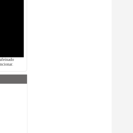
cafeinado
ncionar.