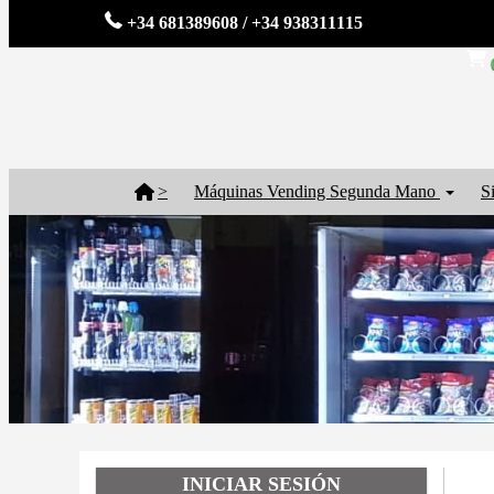
+34 681389608 / +34 938311115
>
Máquinas Vending Segunda Mano
S
INICIAR SESIÓN