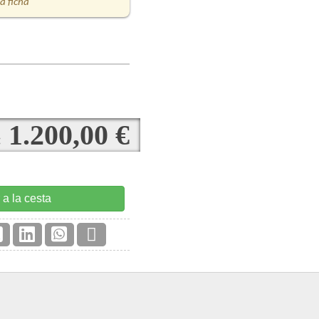
la ficha
1.200,00 €
:
 a la cesta