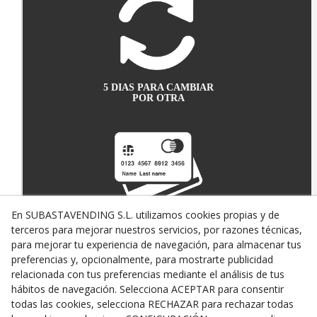
5 DIAS PARA CAMBIAR
POR OTRA
En SUBASTAVENDING S.L. utilizamos cookies propias y de
terceros para mejorar nuestros servicios, por razones técnicas,
PAGO SEGURO CON
TARJETA DE CRÉDITO
para mejorar tu experiencia de navegación, para almacenar tus
preferencias y, opcionalmente, para mostrarte publicidad
relacionada con tus preferencias mediante el análisis de tus
hábitos de navegación. Selecciona ACEPTAR para consentir
todas las cookies, selecciona RECHAZAR para rechazar todas