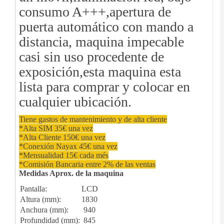
consumo A+++,apertura de
puerta automático con mando a
distancia, maquina impecable
casi sin uso procedente de
exposición,esta maquina esta
lista para comprar y colocar en
cualquier ubicación.
Tiene gastos de mantenimiento y de alta cliente
*Alta SIM 35€ una vez
*Alta Cliente 150€ una vez
*Conexión Nayax 45€ una vez
*Mensualidad 15€ cada més
*Comisión Bancaria entre 2% de las ventas
Medidas Aprox. de la maquina
Pantalla:
LCD
Altura (mm):
1830
Anchura (mm):
940
Profundidad (mm):
845