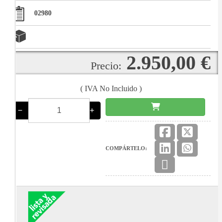
02980
2.950,00 €
Precio:
( IVA No Incluido )
−
+
COMPÁRTELO: