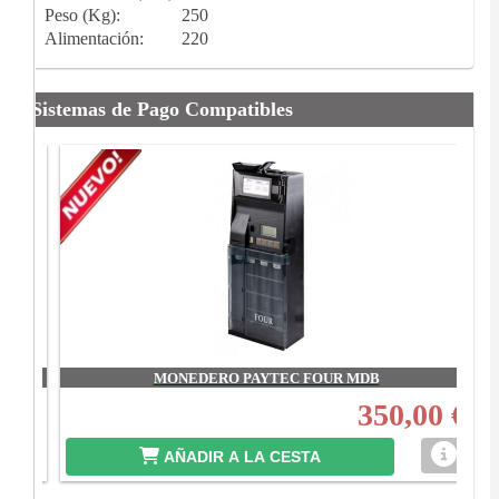
Peso (Kg):
250
Alimentación:
220
Sistemas de Pago Compatibles
MONEDERO PAYTEC FOUR MDB
00 €
350,00 €
AÑADIR A LA CESTA