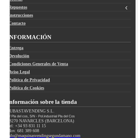
Repuestos
Instrucciones
Contacto
INFORMACIÓN
Entrega
Devolución
Condiciones Generales de Venta
Avíso Legal
Política de Privacidad
Política de Cookies
Información sobre la tienda
SUBASTAVENDING S.L.
C/ Pla del cos, S/N - Pol.industrial Pla del Cos
08270 NAVARCLES (BARCELONA)
Tel: +34 93 831 11 15
Mov. 681 389 608
info@maquinasvendingsegundamano.com