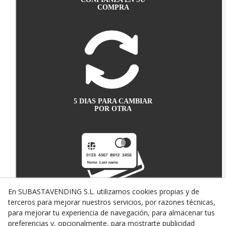
COMPRA
5 DIAS PARA CAMBIAR
POR OTRA
En SUBASTAVENDING S.L. utilizamos cookies propias y de
terceros para mejorar nuestros servicios, por razones técnicas,
PAGO SEGURO CON
TARJETA DE CRÉDITO
para mejorar tu experiencia de navegación, para almacenar tus
preferencias y, opcionalmente, para mostrarte publicidad