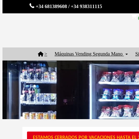
+34 681389608 / +34 938311115
>
Máquinas Vending Segunda Mano
S
ESTAMOS CERRADOS POR VACACIONES HASTA EL 3