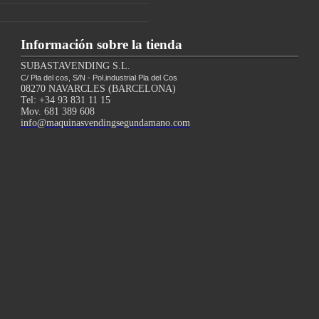
Información sobre la tienda
SUBASTAVENDING S.L.
C/ Pla del cos, S/N - Pol.industrial Pla del Cos
08270 NAVARCLES (BARCELONA)
Tel: +34 93 831 11 15
Mov. 681 389 608
info@maquinasvendingsegundamano.com