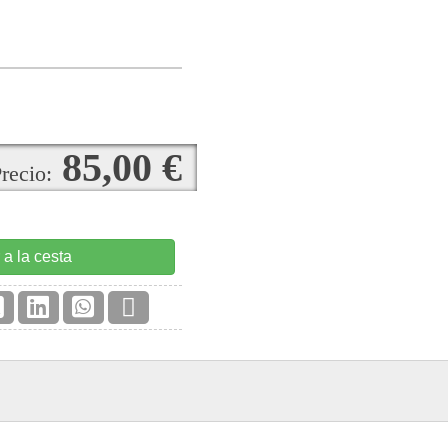
85,00 €
recio:
 a la cesta