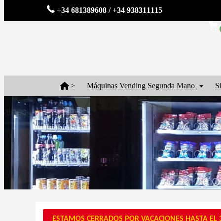
+34 681389608 / +34 938311115
>
Máquinas Vending Segunda Mano
S
ESTAMOS CERRADOS POR VACACIONES HASTA EL 3