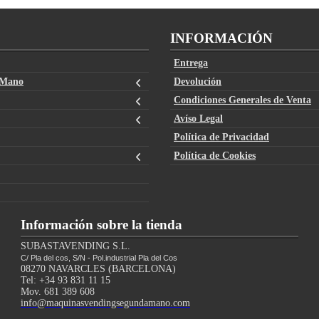
INFORMACIÓN
Entrega
 Mano
Devolución
Condiciones Generales de Venta
Avíso Legal
Política de Privacidad
Política de Cookies
Información sobre la tienda
SUBASTAVENDING S.L.
C/ Pla del cos, S/N - Pol.industrial Pla del Cos
08270 NAVARCLES (BARCELONA)
Tel: +34 93 831 11 15
Mov. 681 389 608
info@maquinasvendingsegundamano.com