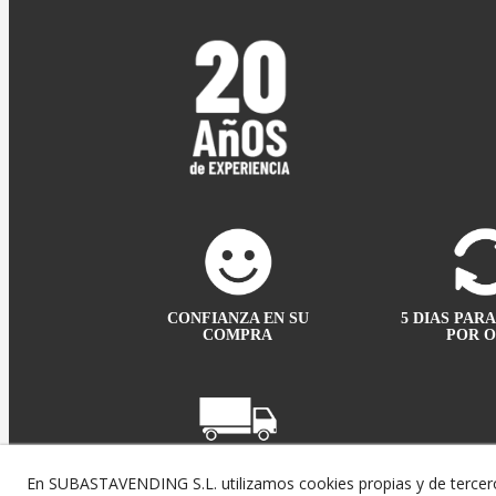
CONFIANZA EN SU
5 DIAS PAR
COMPRA
POR 
TRANSPORTE
En SUBASTAVENDING S.L. utilizamos cookies propias y de tercero
EN 24/48 HORAS