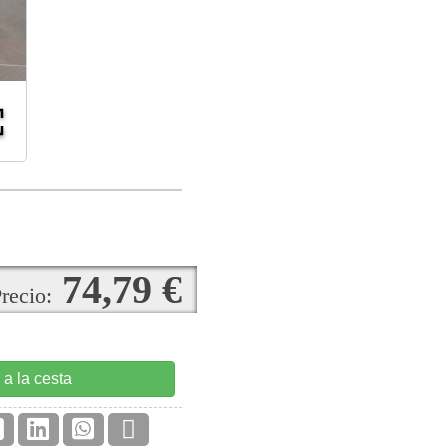
74,79 €
recio:
 a la cesta