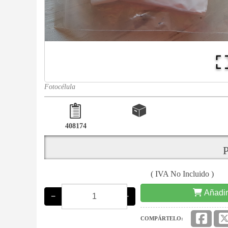
Fotocélula
408174
P
( IVA No Incluido )
Añadir
−
+
COMPÁRTELO: