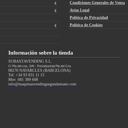
Condiciones Generales de Venta
Avíso Legal
Política de Privacidad
Política de Cookies
Información sobre la tienda
SUBASTAVENDING S.L.
C/ Pla del cos, S/N - Pol.industrial Pla del Cos
08270 NAVARCLES (BARCELONA)
Tel: +34 93 831 11 15
Mov. 681 389 608
info@maquinasvendingsegundamano.com