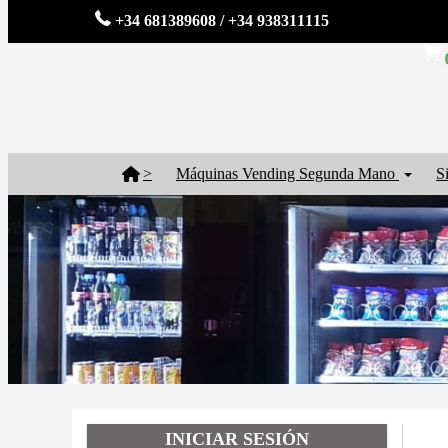
+34 681389608 / +34 938311115
>
Máquinas Vending Segunda Mano
S
INICIAR SESIÓN