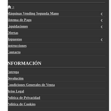
>
Máquinas Vending Segunda Mano
Sistema de Pago
Liquidaciones
Ofertas
Repuestos
Instrucciones
Contacto
INFORMACIÓN
Entrega
Devolución
Condiciones Generales de Venta
Avíso Legal
Política de Privacidad
Política de Cookies