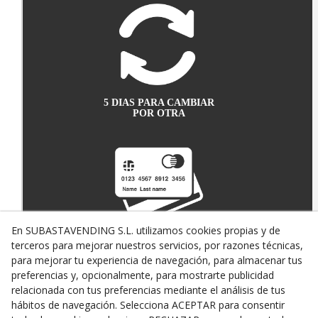
5 DIAS PARA CAMBIAR
POR OTRA
En SUBASTAVENDING S.L. utilizamos cookies propias y de
terceros para mejorar nuestros servicios, por razones técnicas,
PAGO SEGURO CON
TARJETA DE CRÉDITO
para mejorar tu experiencia de navegación, para almacenar tus
preferencias y, opcionalmente, para mostrarte publicidad
relacionada con tus preferencias mediante el análisis de tus
hábitos de navegación. Selecciona ACEPTAR para consentir