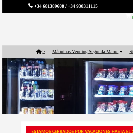
+34 681389608 / +34 938311115
>
Máquinas Vending Segunda Mano
S
ESTAMOS CERRADOS POR VACACIONES HASTA EL 3