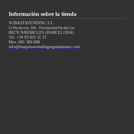
Información sobre la tienda
SUBASTAVENDING S.L.
C/ Pla del cos, S/N - Pol.industrial Pla del Cos
08270 NAVARCLES (BARCELONA)
Tel: +34 93 831 11 15
Mov. 681 389 608
info@maquinasvendingsegundamano.com