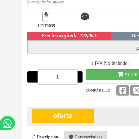
Lote espirales snacks
LOT0039
Precio original:
De
192,00 €
P
( IVA No Incluido )
Añadir
−
+
COMPÁRTELO:
Descripción
Características