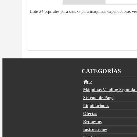
Lote 24 espirales para snacks para maquinas expendedoras 
CATEGORÍAS
>
Máquinas Vending Segunda
Sistema de Pago
Liquidaciones
Ofertas
Repuestos
Instrucciones