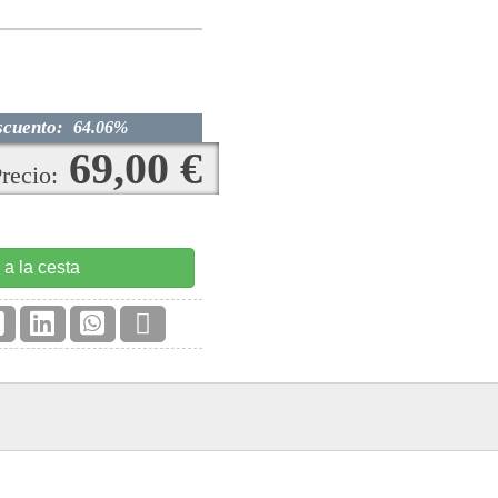
scuento:
64.06%
69,00 €
recio:
 a la cesta