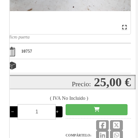
Micro puerta
10757
25,00 €
Precio:
( IVA No Incluido )
−
+
COMPÁRTELO: