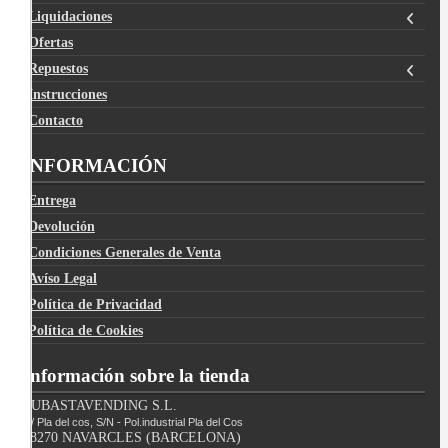
Liquidaciones
Ofertas
Repuestos
Instrucciones
Contacto
INFORMACIÓN
Entrega
Devolución
Condiciones Generales de Venta
Avíso Legal
Política de Privacidad
Política de Cookies
Información sobre la tienda
SUBASTAVENDING S.L.
C/ Pla del cos, S/N - Pol.industrial Pla del Cos
08270 NAVARCLES (BARCELONA)