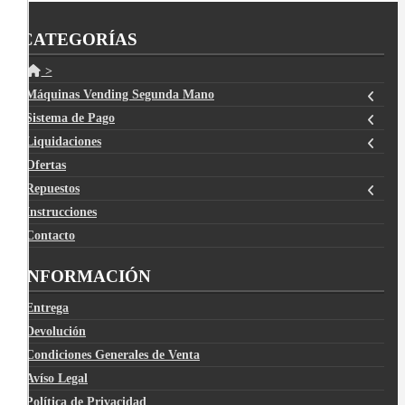
CATEGORÍAS
>
Máquinas Vending Segunda Mano
Sistema de Pago
Liquidaciones
Ofertas
Repuestos
Instrucciones
Contacto
INFORMACIÓN
Entrega
Devolución
Condiciones Generales de Venta
Avíso Legal
Política de Privacidad