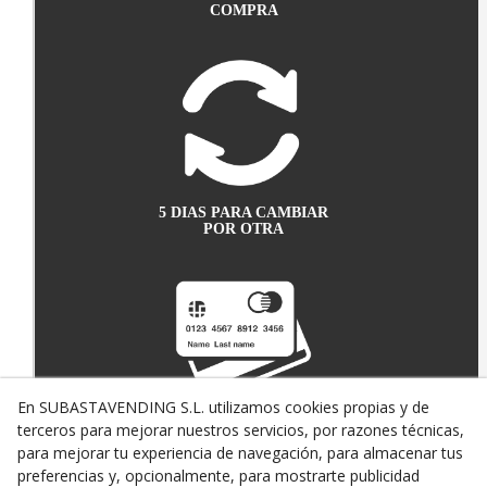
COMPRA
5 DIAS PARA CAMBIAR
POR OTRA
En SUBASTAVENDING S.L. utilizamos cookies propias y de
terceros para mejorar nuestros servicios, por razones técnicas,
PAGO SEGURO CON
TARJETA DE CRÉDITO
para mejorar tu experiencia de navegación, para almacenar tus
preferencias y, opcionalmente, para mostrarte publicidad