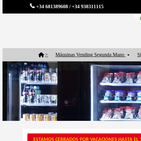
+34 681389608 / +34 938311115
>
Máquinas Vending Segunda Mano
S
ESTAMOS CERRADOS POR VACACIONES HASTA EL 3