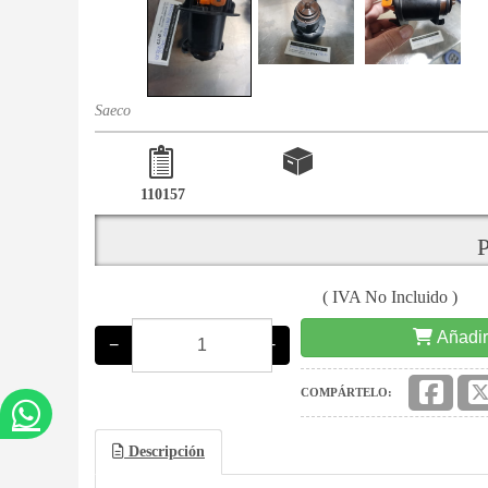
Saeco
110157
P
( IVA No Incluido )
Añadir
−
+
COMPÁRTELO:
Descripción