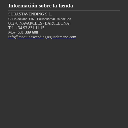
Información sobre la tienda
SUBASTAVENDING S.L.
C/ Pla del cos, S/N - Pol.industrial Pla del Cos
08270 NAVARCLES (BARCELONA)
Tel: +34 93 831 11 15
Mov. 681 389 608
info@maquinasvendingsegundamano.com