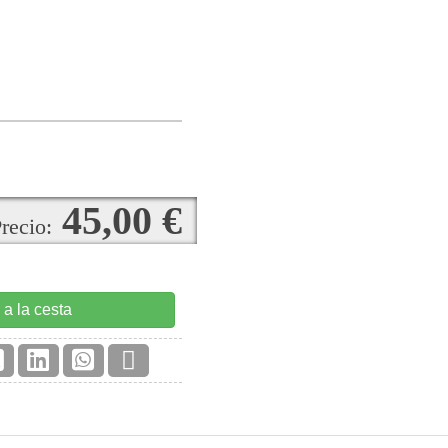
45,00 €
recio:
 a la cesta