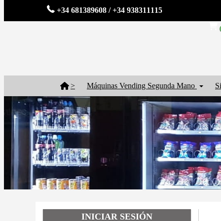
+34 681389608 / +34 938311115
>
Máquinas Vending Segunda Mano
S
INICIAR SESIÓN