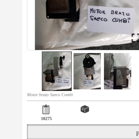
Motor brazo Saeco Combi
10275
P