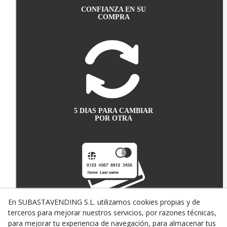
CONFIANZA EN SU
COMPRA
5 DIAS PARA CAMBIAR
POR OTRA
En SUBASTAVENDING S.L. utilizamos cookies propias y de
terceros para mejorar nuestros servicios, por razones técnicas,
PAGO SEGURO CON
TARJETA DE CRÉDITO
para mejorar tu experiencia de navegación, para almacenar tus