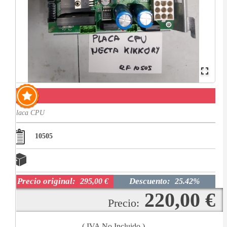
-25.42%
Placa CPU
10505
Precio original:
Descuento:
295,00 €
25.42%
220,00 €
Precio:
( IVA No Incluido )