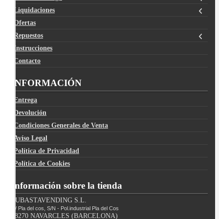
Liquidaciones
Ofertas
Repuestos
Instrucciones
Contacto
INFORMACIÓN
Entrega
Devolución
Condiciones Generales de Venta
Avíso Legal
Política de Privacidad
Política de Cookies
Información sobre la tienda
SUBASTAVENDING S.L.
C/ Pla del cos, S/N - Pol.industrial Pla del Cos
08270 NAVARCLES (BARCELONA)