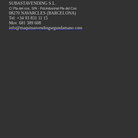
SUBASTAVENDING S.L.
C/ Pla del cos, S/N - Pol.industrial Pla del Cos
08270 NAVARCLES (BARCELONA)
Tel: +34 93 831 11 15
Mov. 681 389 608
info@maquinasvendingsegundamano.com