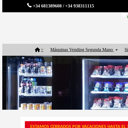
+34 681389608 / +34 938311115
>
Máquinas Vending Segunda Mano
S
ESTAMOS CERRADOS POR VACACIONES HASTA EL 3