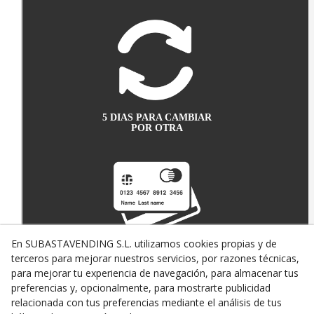
5 DIAS PARA CAMBIAR
POR OTRA
En SUBASTAVENDING S.L. utilizamos cookies propias y de
terceros para mejorar nuestros servicios, por razones técnicas,
PAGO SEGURO CON
TARJETA DE CRÉDITO
para mejorar tu experiencia de navegación, para almacenar tus
preferencias y, opcionalmente, para mostrarte publicidad
relacionada con tus preferencias mediante el análisis de tus