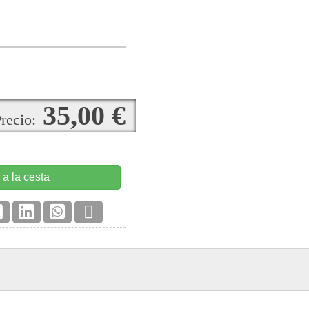
35,00 €
recio:
 a la cesta