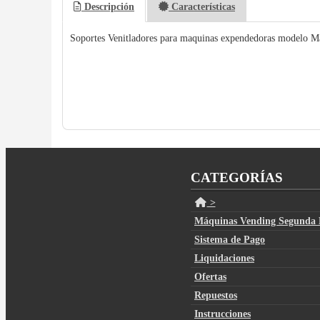
Descripción
Características
Soportes Venitladores para maquinas expendedoras modelo M
CATEGORÍAS
>
Máquinas Vending Segunda
Sistema de Pago
Liquidaciones
Ofertas
Repuestos
Instrucciones