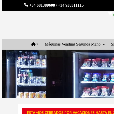
+34 681389608 / +34 938311115
>
Máquinas Vending Segunda Mano
S
ESTAMOS CERRADOS POR VACACIONES HASTA EL 3