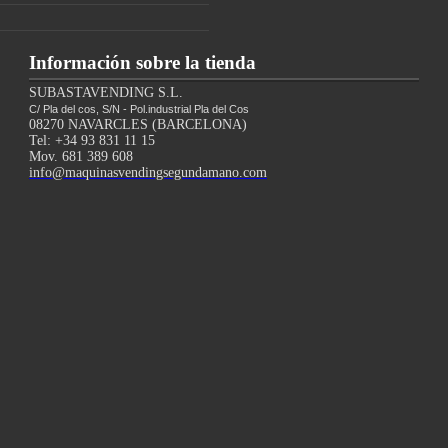
Información sobre la tienda
SUBASTAVENDING S.L.
C/ Pla del cos, S/N - Pol.industrial Pla del Cos
08270 NAVARCLES (BARCELONA)
Tel: +34 93 831 11 15
Mov. 681 389 608
info@maquinasvendingsegundamano.com