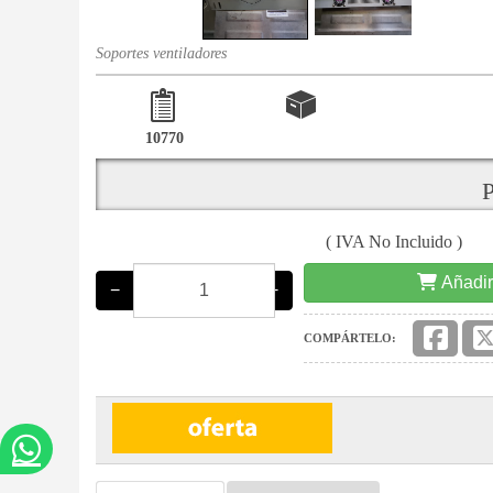
Soportes ventiladores
10770
P
( IVA No Incluido )
Añadir
−
+
COMPÁRTELO: