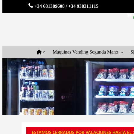
+34 681389608 / +34 938311115
>
Máquinas Vending Segunda Mano
S
ESTAMOS CERRADOS POR VACACIONES HASTA EL 3