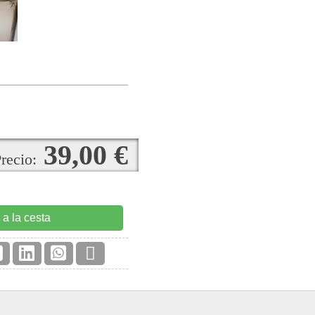
39,00 €
recio:
 a la cesta