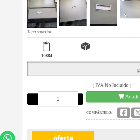
Tapa superior
10884
P
( IVA No Incluido )
Añadir
−
+
COMPÁRTELO: