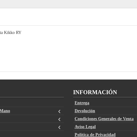
cta Kikko RY
INFORMACIÓN
Entrega
 Mano
Devolución
Condiciones Generales de Venta
Avíso Legal
Política de Privacidad