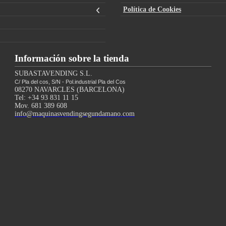
Política de Cookies
Información sobre la tienda
SUBASTAVENDING S.L.
C/ Pla del cos, S/N - Pol.industrial Pla del Cos
08270 NAVARCLES (BARCELONA)
Tel: +34 93 831 11 15
Mov. 681 389 608
info@maquinasvendingsegundamano.com