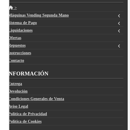
>
Máquinas Vending Segunda Mano
Sistema de Pago
Liquidaciones
Ofertas
Repuestos
Instrucciones
Contacto
INFORMACIÓN
Entrega
Devolución
Condiciones Generales de Venta
Avíso Legal
Política de Privacidad
Política de Cookies