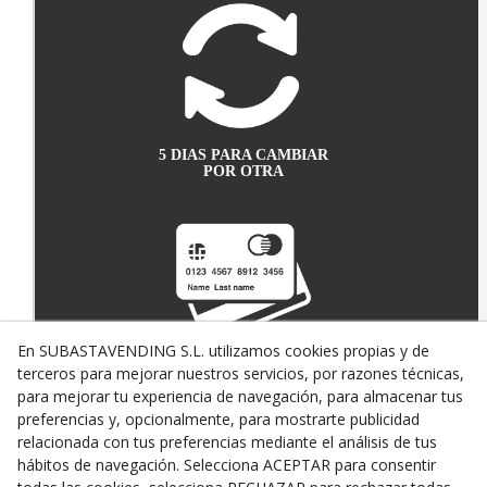
5 DIAS PARA CAMBIAR
POR OTRA
En SUBASTAVENDING S.L. utilizamos cookies propias y de
terceros para mejorar nuestros servicios, por razones técnicas,
PAGO SEGURO CON
TARJETA DE CRÉDITO
para mejorar tu experiencia de navegación, para almacenar tus
preferencias y, opcionalmente, para mostrarte publicidad
relacionada con tus preferencias mediante el análisis de tus
hábitos de navegación. Selecciona ACEPTAR para consentir