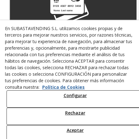
En SUBASTAVENDING S.L. utilizamos cookies propias y de
terceros para mejorar nuestros servicios, por razones técnicas,
PAGO SEGURO CON
TARJETA DE CRÉDITO
para mejorar tu experiencia de navegación, para almacenar tus
preferencias y, opcionalmente, para mostrarte publicidad
relacionada con tus preferencias mediante el análisis de tus
hábitos de navegación. Selecciona ACEPTAR para consentir
todas las cookies, selecciona RECHAZAR para rechazar todas
las cookies o selecciona CONFIGURACIÓN para personalizar
tus preferencias de cookies. Para obtener más información
consulta nuestra:
Política de Cookies
Configurar
TRANSPORTE
EN 24/48 HORAS
Rechazar
© 08/2026 SUBASTAVENDING SL - Todos los derechos reservados.
Aceptar