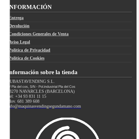
INFORMACIÓN
Entrega
Devolución
Condiciones Generales de Venta
Avíso Legal
Política de Privacidad
Política de Cookies
Información sobre la tienda
SUBASTAVENDING S.L.
C/ Pla del cos, S/N - Pol.industrial Pla del Cos
08270 NAVARCLES (BARCELONA)
Tel: +34 93 831 11 15
Mov. 681 389 608
info@maquinasvendingsegundamano.com